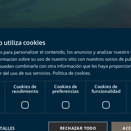
b utiliza cookies
e Playas
s para personalizar el contenido, los anuncios y analizar nuestro
mación sobre su uso de nuestro sitio con nuestros socios de pub
s pueden combinarla con otra información que les haya proporci
l flysch negro desde el mar
r del uso de sus servicios.
Política de cookies
.
Cookies de
Cookies de
Cookies de
espectaculares acantilados del flysch negro,
rendimiento
preferencias
funcionalidad
 playa de Saturraran. Con el flysch negro
fo de Bizkaia y cómo se formaron grandes
an desprendimientos enormes.
TALLES
RECHAZAR TODO
ACE
gico del flysch negro, le recomendamos la