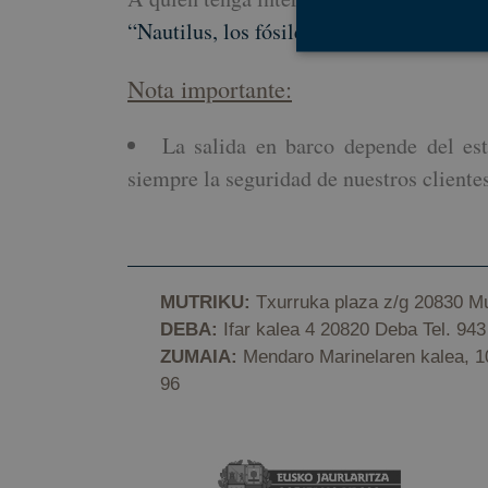
“Nautilus, los fósiles del flysch”
que incl
Nota importante:
Cookies estrictam
La salida en barco depende del es
Las cookies estrictam
siempre la seguridad de nuestros clientes
gestión de cuentas. E
Nombre
CookieScriptConse
MUTRIKU:
Txurruka plaza z/g 20830 Mu
DEBA:
Ifar kalea 4 20820 Deba Tel. 943
VISITOR_PRIVACY_
ZUMAIA:
Mendaro Marinelaren kalea, 10
96
csrftoken