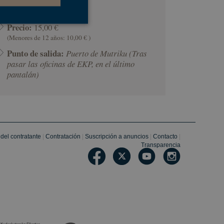
Llevar:
Ropa de abrigo.
Precio:
15,00 €
(Menores de 12 años: 10,00 € )
s de funcionalidad
Punto de salida:
Puerto de Mutriku (Tras
pasar las oficinas de EKP, en el último
pantalán)
ión de usuario y la
a cookie para
ento de cookies de
r de cookies de
l del contratante
|
Contratación
|
Suscripción a anuncios
|
Contacto
|
te.
Transparencia
 consentimiento del
a su interacción con
miento del visitante
iguraciones de
ncias sean honradas
rma de desarrollo
 para ayudar a
lar de ataque de