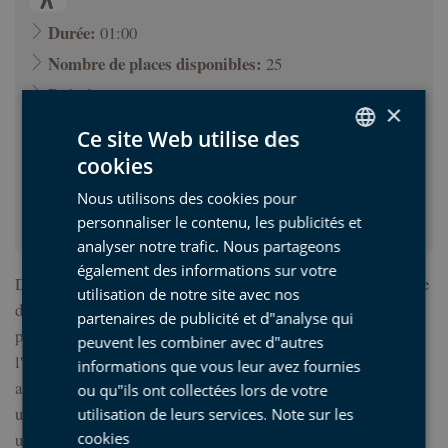
Durée:
01:00
Nombre de places disponibles:
25
Prévoir:
×
Âge minimum (ans):
8
Ce site Web utilise des
Tarif:
2,00 €
cookies
SPANISH
(Moins de 12 ans: 2,00 €)
Nous utilisons des cookies pour
BASQUE
Départ:
Piscine vieille du port de Mutriku
personnaliser le contenu, les publicités et
ENGLISH
analyser notre trafic. Nous partageons
également des informations sur votre
FRENCH
Depuis 2011, Mutriku est devenue une référence dans l'histoire
utilisation de notre site avec nos
de l'énergie houlomotrice. C'est ici qu'a été construite la
partenaires de publicité et d"analyse qui
première centrale de génération d'énergie électrique par
peuvent les combiner avec d"autres
l'exploitation de la force des vagues. À travers un format
informations que vous leur avez fournies
audiovisuel, nous comprendrons quel type de technologie est
ou qu"ils ont collectées lors de votre
utilisée pour obtenir cette énergie, et nous connaîtrons de près
utilisation de leurs services.
Note sur les
une technologie qui est une référence mondiale.
cookies