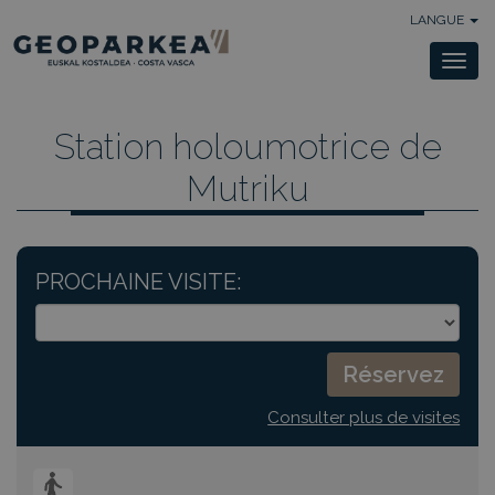
LANGUE
Togg
navi
Station holoumotrice de
Mutriku
PROCHAINE VISITE:
Consulter plus de visites