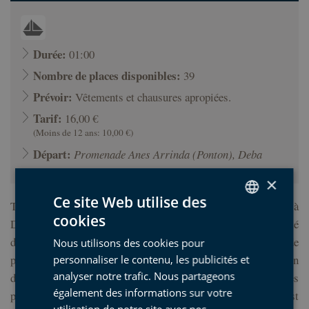
Durée:
01:00
Nombre de places disponibles:
39
Prévoir:
Vêtements et chausures apropiées.
Tarif:
16,00 €
(Moins de 12 ans: 10,00 €)
Départ:
Promenade Anes Arrinda (Ponton), Deba
×
Ce site Web utilise des
Traversée en bateau avec un départ de Zumaia et une arrivée à
cookies
Deba, où s’achèvera la visite guidée. Nous admirerons la beauté
SPANISH
des falaises du flysch, qui recèlent une immense histoire de
Nous utilisons des cookies pour
BASQUE
plus de 50 millions d’années, de grands glissements de terrain
personnaliser le contenu, les publicités et
ENGLISH
analyser notre trafic. Nous partageons
de plus de 100 mètres de haut, des criques abritées et une des
également des informations sur votre
plateformes d’abrasion les plus importantes d’Europe. C’est
FRENCH
utilisation de notre site avec nos