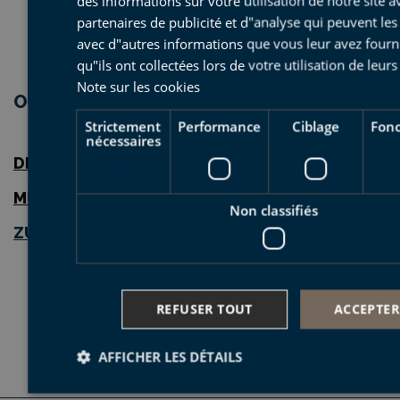
des informations sur votre utilisation de notre site a
Route N-634 Saint-Sébastien – Bilbao, qui traverse le
partenaires de publicité et d"analyse qui peuvent le
territoire.
avec d"autres informations que vous leur avez fourn
qu"ils ont collectées lors de votre utilisation de leurs
Note sur les cookies
OÙ SE GARER:
Strictement
Performance
Ciblage
Fonc
nécessaires
DEBA
(
information
)
MUTRIKU
(
information
)
Non classifiés
Z
UMAIA
(
télécharger le plan
)
REFUSER TOUT
ACCEPTER
AFFICHER LES DÉTAILS