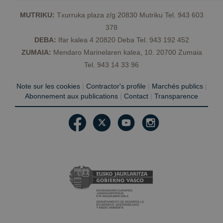
MUTRIKU:
Txurruka plaza z/g 20830 Mutriku Tel. 943 603
Strictement nécessaires
Performance
Ciblage
Fon
378
Non classifiés
DEBA:
Ifar kalea 4 20820 Deba Tel. 943 192 452
Les cookies strictement nécessaires habilitent des fonctionnalités de
ZUMAIA:
Mendaro Marinelaren kalea, 10. 20700 Zumaia
Web telles que la connexion des utilisateurs et la gestion des compte
Tel. 943 14 33 96
Web ne peut pas être utilisé correctement sans les cookies stricteme
nécessaires.
Note sur les cookies
|
Contractor's profile
|
Marchés publics
|
Fournisseur /
Nom
Expiration
De
Domaine
Abonnement aux publications
|
Contact
|
Transparence
CookieScriptConsent
1 an
El 
CookieScript
Co
geoparkea.eus
Sc
uti
co
re
pr
co
de
los
Es
qu
de
Co
Sc
Politique de confidentialité de Google
fu
co