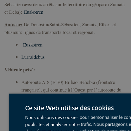
Sébastien avec deux arrêts sur le territoire du géoparc (Zumaia
et Deba):
Euskotren
Autocar:
De Donostia/Saint-Sébastien, Zarautz, Eibar...et
plusieurs lignes de transports
local et régional.
Euskotren
Lurraldebus
Véhicule privé:
Autoroute A-8 (E-70) Bilbao-Behobia (frontière
française), qui continue à l’Ouest par l’autoroute du
Cantabrique en direction de la Cantabrie et des
Asturies et qui traverse tout le territoire du Géoparc.
Ce site Web utilise des cookies
Autoroute AP-1 Eibar-Vitoria, qui relie l’A-8 à la N-1
Nous utilisons des cookies pour personnaliser le con
publicités et analyser notre trafic. Nous partageons
en traversant le territoire du Géoparc.